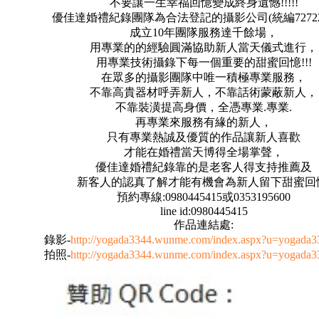
不要讓一生幸福回憶變成終身遺憾!!!!!
優佳達婚禮紀錄團隊為合法登記的攝影公司(統編727227
成立10年團隊服務達千餘場，
用專業的的經驗圓滿協助新人當天儀式進行，
用專業技術攝錄下每一個重要的甜蜜回憶!!!
在眾多的攝影團隊中唯一積極專業服務，
不靠高貴器材呼弄新人，不靠話術蒙蔽新人，
不靠裝潢提高身價，全憑專業.專業.
再專業來服務有緣的新人，
只有專業熱誠及優質的作品讓新人喜歡
才能在婚禮當天博得全場掌聲，
優佳達婚禮紀錄靠的是老客人得支持推薦及
新客人的認真了解才能有機會為新人留下甜蜜回
預約專線:0980445415或0353195600
line id:0980445415
作品連結處:
錄影-
http://yogada3344.wunme.com/index.aspx?u=yogada
拍照-
http://yogada3344.wunme.com/index.aspx?u=yogada