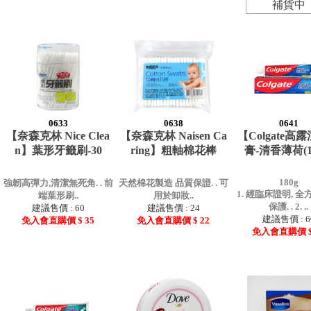
補貨中
0633
0638
0641
【奈森克林 Nice Clea
【奈森克林 Naisen Ca
【Colgate高
n】葉形牙籤刷-30
ring】粗軸棉花棒
膏-清香薄荷(18
180g
強韌高彈力,清潔無死角. . 前
天然棉花製造 品質保證. . 可
1. 經臨床證明, 
端葉形刷..
用於卸妝..
保護. . 2. ..
建議售價 : 60
建議售價 : 24
建議售價 : 6
免入會直購價 $ 35
免入會直購價 $ 22
免入會直購價 $