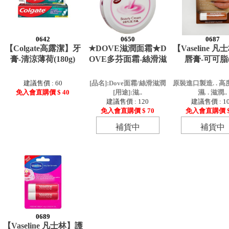
0642
0650
0687
【Colgate高露潔】牙
★DOVE滋潤面霜★D
【Vaseline 
膏-清涼薄荷(180g)
OVE多芬面霜-絲滑滋
唇膏-可可脂(
建議售價 : 60
[品名]:Dove面霜/絲滑滋潤
原裝進口製造. . 
免入會直購價 $ 40
[用途]:滋..
濕. . 滋潤..
建議售價 : 120
建議售價 : 1
免入會直購價 $ 70
免入會直購價 $
補貨中
補貨中
0689
【Vaseline 凡士林】護