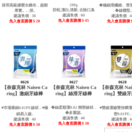
200g
採用高級嫘縈水織布，超韌
◆極細滑纖維、滑溜
防蛀,潔白,清新, 去除口臭
厚實。. . 採..
. ◆線體堅..
建議售價 : 60
建議售價 : 36
建議售價 : 4
免入會直購價 $ 45
免入會直購價 $ 28
免入會直購價 $
0626
0627
0628
【奈森克林 Naisen Ca
【奈森克林 Naisen Ca
【奈森克林 Nais
ring】激細牙線棒
ring】絲滑牙線棒
ring】雙線
◆絲柔順潔0.02 精密線材. .
◾️市場最細0.01PE線材. . ◾️極
◾️雙線潔齒雙倍瞬潔. 
◆多重認..
細易入齒..
密0.01PE..
建議售價 : 40
建議售價 : 40
建議售價 : 4
免入會直購價 $ 30
免入會直購價 $ 30
免入會直購價 $