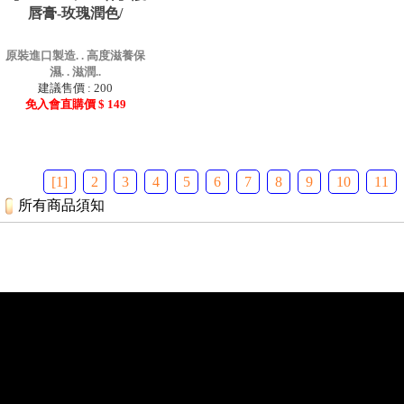
唇膏-玫瑰潤色/
原裝進口製造. . 高度滋養保
濕. . 滋潤..
建議售價 : 200
免入會直購價 $ 149
[1]
2
3
4
5
6
7
8
9
10
11
所有商品須知