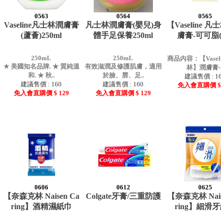
0563
0564
0565
Vaseline凡士林潤膚膏
凡士林潤膚膏(嬰兒)身
【Vaseline 
(蘆薈)250ml
體手足保養250ml
膚膏-可可脂(
250mL
250mL
商品內容：【Vaseli
★ 美國知名品牌. ★ 質純溫
有效滋潤及修護肌膚，適用
林】潤膚膏-.
和. ★ 秋..
於臉、唇、足..
建議售價 : 1
建議售價 : 160
建議售價 : 160
免入會直購價 $ 
免入會直購價 $ 129
免入會直購價 $ 129
0606
0612
0625
【奈森克林 Naisen Ca
Colgate牙膏/三重防護
【奈森克林 Nais
ring】酒精濕紙巾
ring】細滑