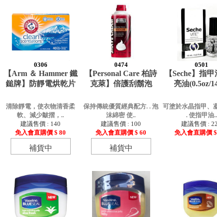
0306
0474
0501
【Arm ＆ Hammer 鐵
【Personal Care 柏詩
【Seche】指
鎚牌】防靜電烘乾片
克萊】倍護刮鬍泡
亮油(0.5oz/1
清除靜電，使衣物清香柔
保持傳統優質經典配方. . 泡
可塗於水晶指甲、凝
軟、減少皺摺，..
沫綿密 使..
. 使指甲油..
建議售價 : 140
建議售價 : 100
建議售價 : 2
免入會直購價 $ 80
免入會直購價 $ 60
免入會直購價 $ 
補貨中
補貨中