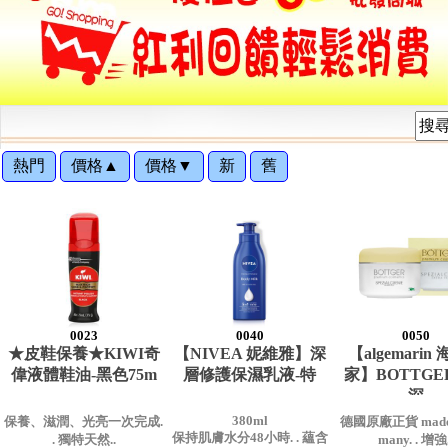
熱門
價格▲
價格▼
新
舊
0023
0040
0050
★皮鞋保養★KIWI奇
【NIVEA 妮維雅】深
【algemarin
偉液體鞋油-黑色75m
層修護保濕乳液-特
家】BOTTG
深
380ml
保養、滋潤、光亮一次完成.
德國原廠正貨 made 
保持肌膚水分48小時. . 蘊含
. 獨特天然..
many. . 增強.