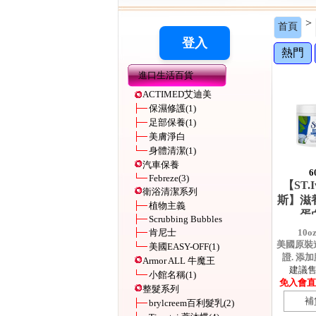
>
首頁
熱門
進口生活百貨
ACTIMED艾迪美
保濕修護
(1)
足部保養
(1)
美膚淨白
身體清潔
(1)
汽車保養
6
Febreze
(3)
【ST.I
衛浴清潔系列
斯】滋
植物主義
蛋白
Scrubbing Bubbles
肯尼士
10o
美國原裝
美國EASY-OFF
(1)
證. 添加
Armor ALL 牛魔王
建議售價
小館名稱
(1)
免入會直購
整髮系列
補
brylcreem百利髮乳
(2)