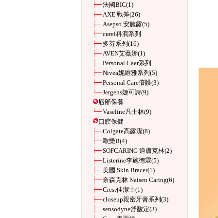
法國BIC
(1)
AXE 戰斧
(26)
Asepso 安施露
(5)
curel科潤系列
多芬系列
(16)
AVEN艾薇娜
(1)
Personal Caer系列
Nivea妮維雅系列
(5)
Personal Care倍護
(3)
Jergens婕可詩
(9)
唇部保養
Vaseline凡士林
(9)
口腔保健
Colgate高露潔
(8)
歐樂B
(4)
SOFCARING 適膚克林
(2)
Listerine李施德霖
(5)
美國 Skin Bracer
(1)
奈森克林 Naisen Caring
(6)
Crest佳潔士
(1)
closeup親密牙膏系列
(3)
sensodyne舒酸定
(3)