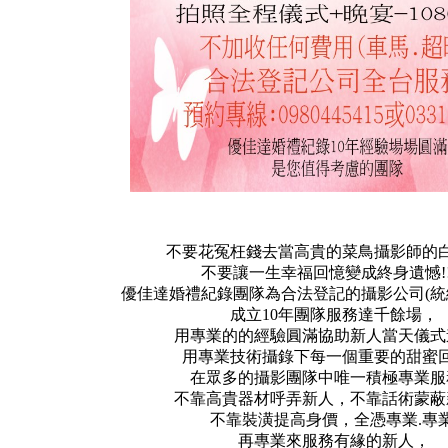
不要花冤枉錢去當高貴的菜鳥攝影師的
不要讓一生幸福回憶變成終身遺憾!!!
優佳達婚禮紀錄團隊為合法登記的攝影公司(統編72
成立10年團隊服務達千餘場，
用專業的的經驗圓滿協助新人當天儀式
用專業技術攝錄下每一個重要的甜蜜回憶
在眾多的攝影團隊中唯一積極專業服
不靠高貴器材呼弄新人，不靠話術蒙蔽
不靠裝潢提高身價，全憑專業.專業
再專業來服務有緣的新人，