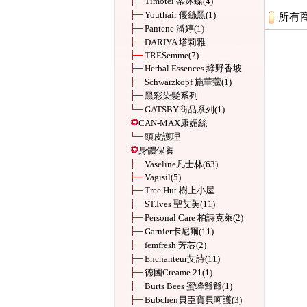
Timotei 蒂沐蝶
(4)
Youthair 優絲黑
(1)
所有
Pantene 潘婷
(1)
DARIYA 塔莉雅
TRESemme
(7)
Herbal Essences 綠野香坡
Schwarzkopf 施華蔻
(1)
黑彩染髮系列
GATSBY商品系列
(1)
CAN-MAX康媚絲
頭皮護理
身體保養
Vaseline凡士林
(63)
Vagisil
(5)
Tree Hut 樹上小屋
ST.Ives 聖艾芙
(11)
Personal Care 柏詩克萊
(2)
Garnier卡尼爾
(11)
femfresh 芳芯
(2)
Enchanteur艾詩
(11)
德國Creame 21
(1)
Burts Bees 蜜蜂爺爺
(1)
Bubchen貝臣寶貝呵護
(3)