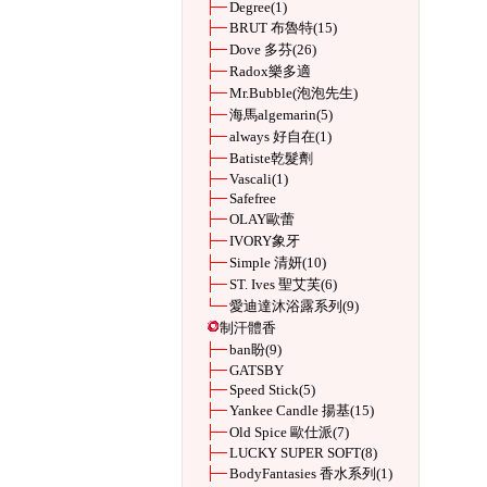
Degree
(1)
BRUT 布魯特
(15)
Dove 多芬
(26)
Radox樂多適
Mr.Bubble(泡泡先生)
海馬algemarin
(5)
always 好自在
(1)
Batiste乾髮劑
Vascali
(1)
Safefree
OLAY歐蕾
IVORY象牙
Simple 清妍
(10)
ST. Ives 聖艾芙
(6)
愛迪達沐浴露系列
(9)
制汗體香
ban盼
(9)
GATSBY
Speed Stick
(5)
Yankee Candle 揚基
(15)
Old Spice 歐仕派
(7)
LUCKY SUPER SOFT
(8)
BodyFantasies 香水系列
(1)