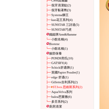
Crest固麗齒
假牙清潔錠
(2)
假牙黏著劑
(3)
Systema獅王
kao花王系列
(4)
SUNSTAR 三詩達
(5)
SUNSTAR巧虎
鐵鎚牌Arm&Hamme
小館名稱
(4)
Biotene
小館名稱
(1)
臉部保養
PONDS旁氏
(10)
GATSBY
(4)
Schick舒適牌
(1)
英國Papier Poudre
(1)
edge 舒適
(1)
Gillette吉利系列
(2)
ST.Ives 思維斯系列
(2)
AquaVelva系列
balea芭樂雅
(6)
多芬系列
(2)
廚房清潔