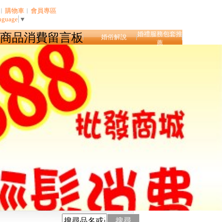
︱
購物車
︱
會員專區
nguage
▼
婚禮服務包套推
商品消費留言板
婚俗解說
薦
搜尋