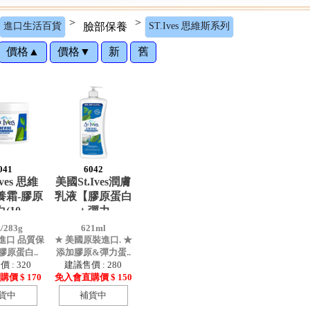
>
>
進口生活百貨
臉部保養
ST.Ives 思維斯系列
價格▲
價格▼
新
舊
041
6042
ves 思維
美國St.Ives潤膚
養霜-膠原
乳液【膠原蛋白
(10
＋彈力
z/283g
621ml
進口 品質保
★ 美國原裝進口. ★
膠原蛋白..
添加膠原&彈力蛋..
 : 320
建議售價 : 280
價 $ 170
免入會直購價 $ 150
貨中
補貨中