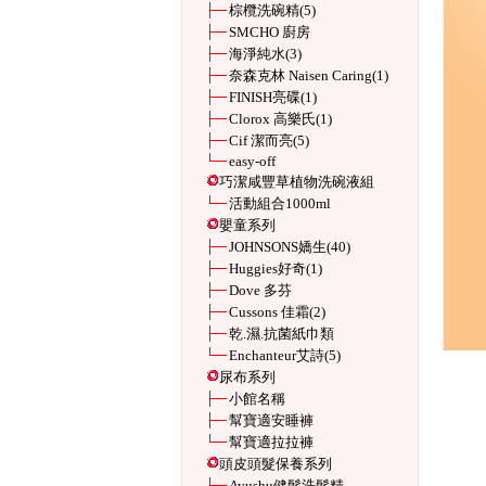
棕欖洗碗精
(5)
SMCHO 廚房
海淨純水
(3)
奈森克林 Naisen Caring
(1)
FINISH亮碟
(1)
Clorox 高樂氏
(1)
Cif 潔而亮
(5)
easy-off
巧潔咸豐草植物洗碗液組
活動組合1000ml
嬰童系列
JOHNSONS嬌生
(40)
Huggies好奇
(1)
Dove 多芬
Cussons 佳霜
(2)
乾.濕.抗菌紙巾類
Enchanteur艾詩
(5)
尿布系列
小館名稱
幫寶適安睡褲
幫寶適拉拉褲
頭皮頭髮保養系列
Ayushu健髮洗髮精