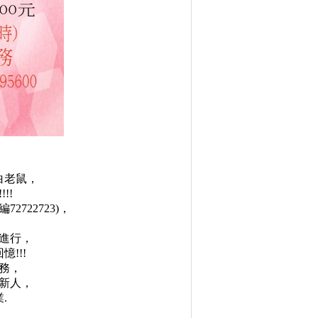
白老鼠，
!!
722723)，
進行，
!!!
務，
新人，
.