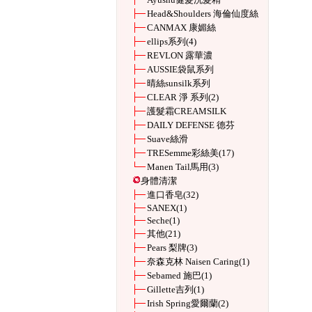
Head&Shoulders 海倫仙度絲
CANMAX 康媚絲
ellips系列
(4)
REVLON 露華濃
AUSSIE袋鼠系列
晴絲sunsilk系列
CLEAR 淨 系列
(2)
護髮霜CREAMSILK
DAILY DEFENSE 德芬
Suave絲滑
TRESemme彩絲美
(17)
Manen Tail馬用
(3)
身體清潔
進口香皂
(32)
SANEX
(1)
Seche
(1)
其他
(21)
Pears 梨牌
(3)
奈森克林 Naisen Caring
(1)
Sebamed 施巴
(1)
Gillette吉列
(1)
Irish Spring愛爾蘭
(2)