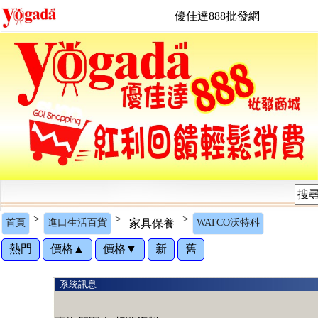
優佳達888批發網
>
>
>
首頁
進口生活百貨
家具保養
WATCO沃特科
熱門
價格▲
價格▼
新
舊
系統訊息