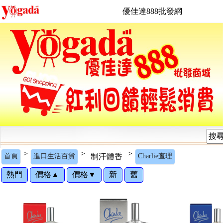
優佳達888批發網
>
>
>
首頁
進口生活百貨
制汗體香
Charlie查理
熱門
價格▲
價格▼
新
舊