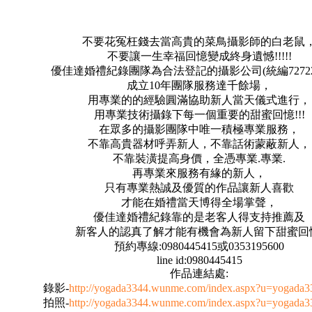
不要花冤枉錢去當高貴的菜鳥攝影師的白老鼠
不要讓一生幸福回憶變成終身遺憾!!!!!
優佳達婚禮紀錄團隊為合法登記的攝影公司(統編727227
成立10年團隊服務達千餘場，
用專業的的經驗圓滿協助新人當天儀式進行，
用專業技術攝錄下每一個重要的甜蜜回憶!!!
在眾多的攝影團隊中唯一積極專業服務，
不靠高貴器材呼弄新人，不靠話術蒙蔽新人，
不靠裝潢提高身價，全憑專業.專業.
再專業來服務有緣的新人，
只有專業熱誠及優質的作品讓新人喜歡
才能在婚禮當天博得全場掌聲，
優佳達婚禮紀錄靠的是老客人得支持推薦及
新客人的認真了解才能有機會為新人留下甜蜜回
預約專線:0980445415或0353195600
line id:0980445415
作品連結處:
錄影-
http://yogada3344.wunme.com/index.aspx?u=yogada
拍照-
http://yogada3344.wunme.com/index.aspx?u=yogada