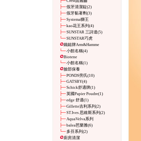
Crest固麗齒
假牙清潔錠
(2)
假牙黏著劑
(3)
Systema獅王
kao花王系列
(4)
SUNSTAR 三詩達
(5)
SUNSTAR巧虎
鐵鎚牌Arm&Hamme
小館名稱
(4)
Biotene
小館名稱
(1)
臉部保養
PONDS旁氏
(10)
GATSBY
(4)
Schick舒適牌
(1)
英國Papier Poudre
(1)
edge 舒適
(1)
Gillette吉利系列
(2)
ST.Ives 思維斯系列
(2)
AquaVelva系列
balea芭樂雅
(6)
多芬系列
(2)
廚房清潔