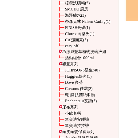
棕欖洗碗精
(5)
SMCHO 廚房
海淨純水
(3)
奈森克林 Naisen Caring
(1)
FINISH亮碟
(1)
Clorox 高樂氏
(1)
Cif 潔而亮
(5)
easy-off
巧潔咸豐草植物洗碗液組
活動組合1000ml
嬰童系列
JOHNSONS嬌生
(40)
Huggies好奇
(1)
Dove 多芬
Cussons 佳霜
(2)
乾.濕.抗菌紙巾類
Enchanteur艾詩
(5)
尿布系列
小館名稱
幫寶適安睡褲
幫寶適拉拉褲
頭皮頭髮保養系列
Ayushu健髮洗髮精