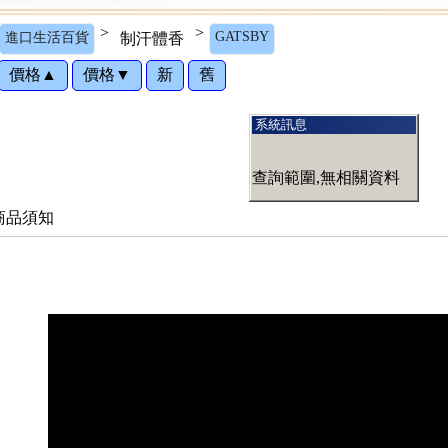
>
>
GATSBY
進口生活百貨
制汗體香
價格▲
價格▼
新
舊
系統訊息
查詢範圍,無相關資料
商品須知