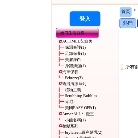
>
首頁
熱門
進口生活百貨
ACTIMED艾迪美
保濕修護
(1)
足部保養
(1)
美膚淨白
身體清潔
(1)
所有
汽車保養
Febreze
(3)
衛浴清潔系列
植物主義
Scrubbing Bubbles
肯尼士
美國EASY-OFF
(1)
Armor ALL 牛魔王
小館名稱
(1)
整髮系列
brylcreem百利髮乳
(2)