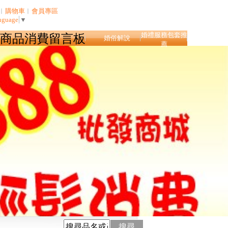
︱
購物車
︱
會員專區
nguage
▼
婚禮服務包套推
商品消費留言板
婚俗解說
薦
搜尋