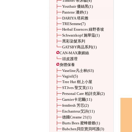
Timotei 蒂沐蝶
(4)
Youthair 優絲黑
(1)
Pantene 潘婷
(1)
DARIYA 塔莉雅
TRESemme
(7)
Herbal Essences 綠野香坡
Schwarzkopf 施華蔻
(1)
黑彩染髮系列
GATSBY商品系列
(1)
CAN-MAX康媚絲
頭皮護理
身體保養
Vaseline凡士林
(63)
Vagisil
(5)
Tree Hut 樹上小屋
ST.Ives 聖艾芙
(11)
Personal Care 柏詩克萊
(2)
Garnier卡尼爾
(11)
femfresh 芳芯
(2)
Enchanteur艾詩
(11)
德國Creame 21
(1)
Burts Bees 蜜蜂爺爺
(1)
Bubchen貝臣寶貝呵護
(3)