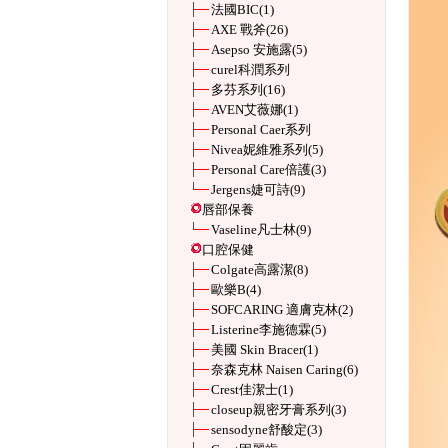
法國BIC
(1)
AXE 戰斧
(26)
Asepso 安施露
(5)
curel科潤系列
多芬系列
(16)
AVEN艾薇娜
(1)
Personal Caer系列
Nivea妮維雅系列
(5)
Personal Care倍護
(3)
Jergens婕可詩
(9)
唇部保養
Vaseline凡士林
(9)
口腔保健
Colgate高露潔
(8)
歐樂B
(4)
SOFCARING 適膚克林
(2)
Listerine李施德霖
(5)
美國 Skin Bracer
(1)
奈森克林 Naisen Caring
(6)
Crest佳潔士
(1)
closeup親密牙膏系列
(3)
sensodyne舒酸定
(3)