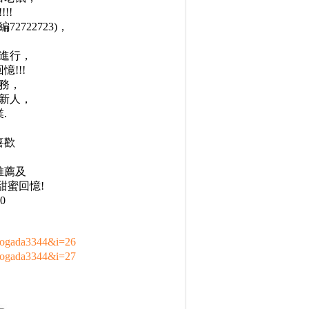
!!
722723)，
進行，
!!!
務，
新人，
.
喜歡
推薦及
甜蜜回憶!
0
yogada3344&i=26
yogada3344&i=27