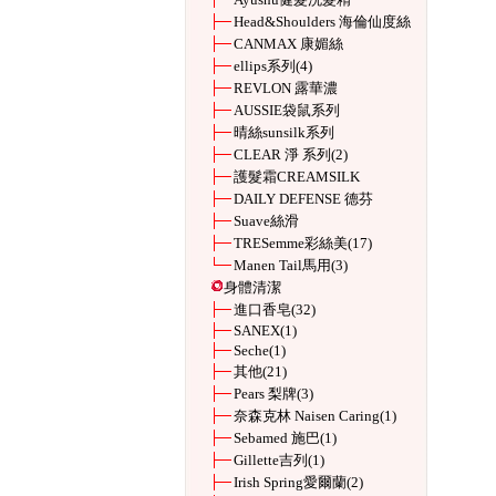
Head&Shoulders 海倫仙度絲
CANMAX 康媚絲
ellips系列
(4)
REVLON 露華濃
AUSSIE袋鼠系列
晴絲sunsilk系列
CLEAR 淨 系列
(2)
護髮霜CREAMSILK
DAILY DEFENSE 德芬
Suave絲滑
TRESemme彩絲美
(17)
Manen Tail馬用
(3)
身體清潔
進口香皂
(32)
SANEX
(1)
Seche
(1)
其他
(21)
Pears 梨牌
(3)
奈森克林 Naisen Caring
(1)
Sebamed 施巴
(1)
Gillette吉列
(1)
Irish Spring愛爾蘭
(2)