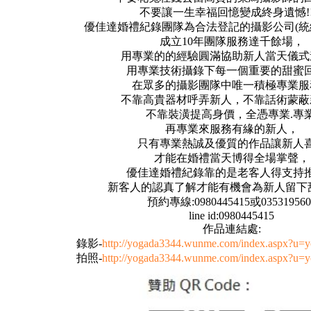
不要讓一生幸福回憶變成終身遺憾!!!
優佳達婚禮紀錄團隊為合法登記的攝影公司(統編72
成立10年團隊服務達千餘場，
用專業的的經驗圓滿協助新人當天儀式
用專業技術攝錄下每一個重要的甜蜜回憶
在眾多的攝影團隊中唯一積極專業服
不靠高貴器材呼弄新人，不靠話術蒙蔽
不靠裝潢提高身價，全憑專業.專業
再專業來服務有緣的新人，
只有專業熱誠及優質的作品讓新人
才能在婚禮當天博得全場掌聲，
優佳達婚禮紀錄靠的是老客人得支持
新客人的認真了解才能有機會為新人留下
預約專線:0980445415或035319560
line id:0980445415
作品連結處:
錄影-
http://yogada3344.wunme.com/index.aspx?u=
拍照-
http://yogada3344.wunme.com/index.aspx?u=