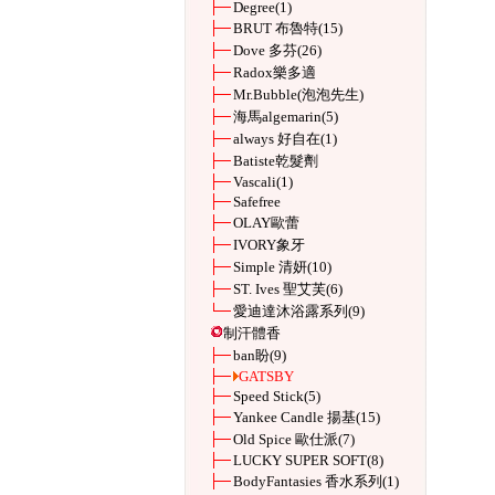
Degree
(1)
BRUT 布魯特
(15)
Dove 多芬
(26)
Radox樂多適
Mr.Bubble(泡泡先生)
海馬algemarin
(5)
always 好自在
(1)
Batiste乾髮劑
Vascali
(1)
Safefree
OLAY歐蕾
IVORY象牙
Simple 清妍
(10)
ST. Ives 聖艾芙
(6)
愛迪達沐浴露系列
(9)
制汗體香
ban盼
(9)
GATSBY
Speed Stick
(5)
Yankee Candle 揚基
(15)
Old Spice 歐仕派
(7)
LUCKY SUPER SOFT
(8)
BodyFantasies 香水系列
(1)