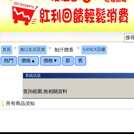
>
>
>
首頁
進口生活百貨
制汗體香
SANEX莎娜
熱門
價格▲
價格▼
新
舊
系統訊息
查詢範圍,無相關資料
所有商品須知