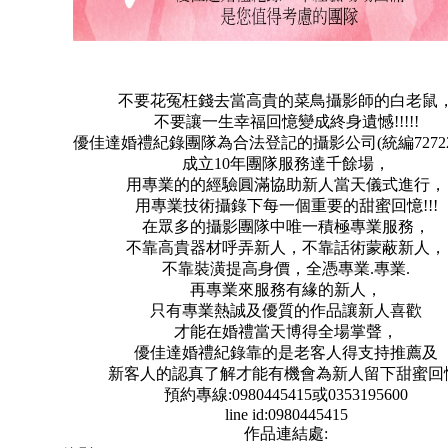
不要花冤枉錢去當高貴的菜鳥攝影師的白老鼠
不要讓一生幸福回憶變成終身遺憾!!!!!
優佳達婚禮紀錄團隊為合法登記的攝影公司(統編727227
成立10年團隊服務達千餘場，
用專業的的經驗圓滿協助新人當天儀式進行，
用專業技術攝錄下每一個重要的甜蜜回憶!!!
在眾多的攝影團隊中唯一積極專業服務，
不靠高貴器材呼弄新人，不靠話術蒙蔽新人，
不靠裝潢提高身價，全憑專業.專業.
再專業來服務有緣的新人，
只有專業熱誠及優質的作品讓新人喜歡
才能在婚禮當天博得全場掌聲，
優佳達婚禮紀錄靠的是老客人得支持推薦及
新客人的認真了解才能有機會為新人留下甜蜜回
預約專線:0980445415或0353195600
line id:0980445415
作品連結處: