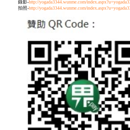
錄影-
http://yogada3344.wunme.com/index.aspx?u=yogada
拍照-
http://yogada3344.wunme.com/index.aspx?u=yogada