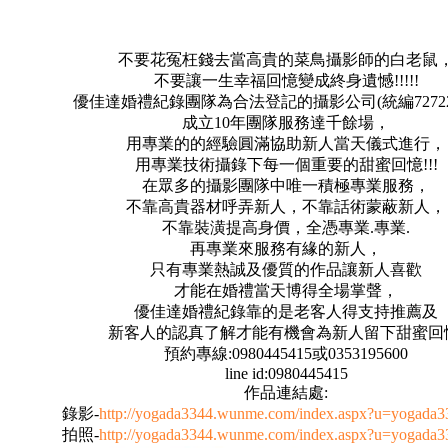
不要花冤枉錢去當高貴的菜鳥攝影師的白老鼠
不要讓一生幸福回憶變成終身遺憾!!!!!
優佳達婚禮紀錄團隊為合法登記的攝影公司(統編727227
成立10年團隊服務達千餘場，
用專業的的經驗圓滿協助新人當天儀式進行，
用專業技術攝錄下每一個重要的甜蜜回憶!!!
在眾多的攝影團隊中唯一積極專業服務，
不靠高貴器材呼弄新人，不靠話術蒙蔽新人，
不靠裝潢提高身價，全憑專業.專業.
再專業來服務有緣的新人，
只有專業熱誠及優質的作品讓新人喜歡
才能在婚禮當天博得全場掌聲，
優佳達婚禮紀錄靠的是老客人得支持推薦及
新客人的認真了解才能有機會為新人留下甜蜜回
預約專線:0980445415或0353195600
line id:0980445415
作品連結處:
錄影-
http://yogada3344.wunme.com/index.aspx?u=yogada
拍照-
http://yogada3344.wunme.com/index.aspx?u=yogada