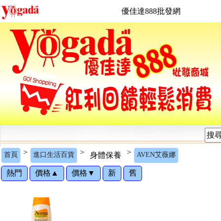
優佳達888批發網
>
>
>
首頁
進口生活百貨
身體保養
AVEN艾薇娜
熱門
價格▲
價格▼
新
舊