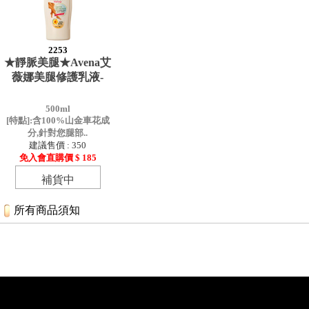
2253
★靜脈美腿★Avena艾
薇娜美腿修護乳液-
500ml
[特點]:含100%山金車花成
分,針對您腿部..
建議售價 : 350
免入會直購價 $ 185
補貨中
所有商品須知