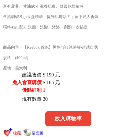
富有蘆薈、甘油成分 滋養肌膚、舒緩乾燥敏感
含黑胡椒及小豆蔻精華、提升肌膚活力；留下迷人香氣
獨特4合1配方 洗臉、洗髮、沐浴、刮鬍一次搞定
商品內容：【Reebok 銳跑】男性4合1沐浴膠-超越自我
規格：(400ml)
產地：義大利
建議售價
$ 199 元
免入會直購價
$
165
元
優點紅利
1
現有數量
30
放入購物車
收藏
留言板