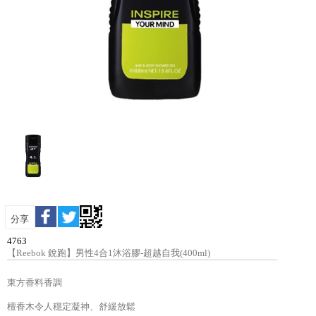
分享
4763
【Reebok 銳跑】男性4合1沐浴膠-超越自我(400ml)
東方香料香調
檀香木令人穩定凝神、舒緩放鬆