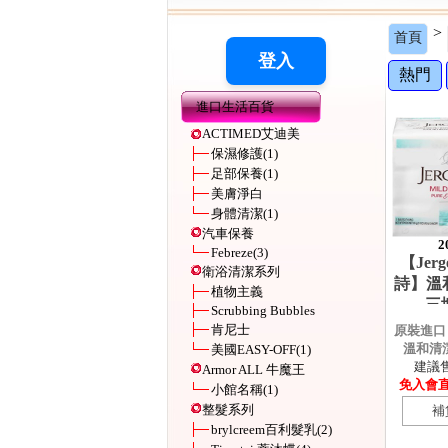
>
首頁
熱門
進口生活百貨
ACTIMED艾迪美
保濕修護
(1)
足部保養
(1)
美膚淨白
身體清潔
(1)
汽車保養
2
Febreze
(3)
【Jerg
衛浴清潔系列
詩】溫
植物主義
三
Scrubbing Bubbles
肯尼士
原裝進口 
溫和清潔
美國EASY-OFF
(1)
建議售價
Armor ALL 牛魔王
免入會直購
小館名稱
(1)
整髮系列
補
brylcreem百利髮乳
(2)