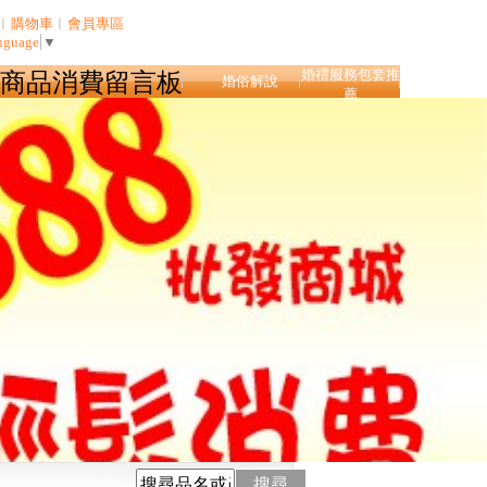
︱
購物車
︱
會員專區
nguage
▼
婚禮服務包套推
商品消費留言板
婚俗解說
薦
搜尋