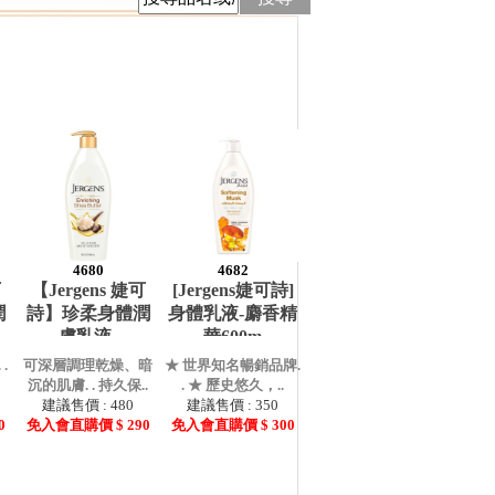
4680
4682
可
【Jergens 婕可
[Jergens婕可詩]
潤
詩】珍柔身體潤
身體乳液-麝香精
膚乳液-
華600m
.
可深層調理乾燥、暗
★ 世界知名暢銷品牌.
沉的肌膚. . 持久保..
. ★ 歷史悠久，..
建議售價 : 480
建議售價 : 350
0
免入會直購價 $ 290
免入會直購價 $ 300