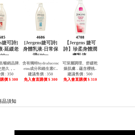
685
4686
4708
ens婕可詩]
[Jergens婕可詩]
【Jergens 婕可
液-延緩老
身體乳液-日常保
詩】珍柔身體潤
00m
濕600m
膚乳液-
名暢銷品牌.
含有獨特hydralucenc
可深層調理、舒緩乾
史悠久，..
etm成分和維生素C..
燥肌膚. . 蘊含櫻桃..
 : 350
建議售價 : 350
建議售價 : 500
價 $ 300
免入會直購價 $ 300
免入會直購價 $ 310
商品須知