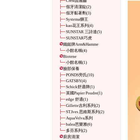
Crest固麗齒
假牙清潔錠
(2)
假牙黏著劑
(3)
Systema獅王
kao花王系列
(4)
SUNSTAR 三詩達
(5)
SUNSTAR巧虎
鐵鎚牌Arm&Hamme
小館名稱
(4)
Biotene
小館名稱
(1)
臉部保養
PONDS旁氏
(10)
GATSBY
(4)
Schick舒適牌
(1)
英國Papier Poudre
(1)
edge 舒適
(1)
Gillette吉利系列
(2)
ST.Ives 思維斯系列
(2)
AquaVelva系列
balea芭樂雅
(6)
多芬系列
(2)
廚房清潔