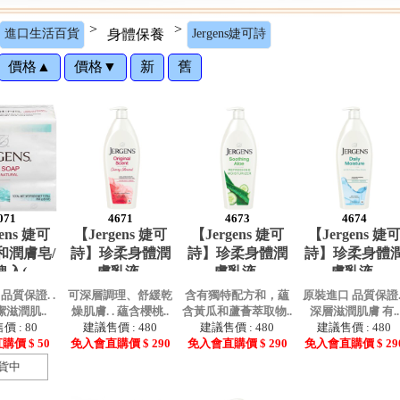
>
>
進口生活百貨
身體保養
Jergens婕可詩
價格▲
價格▼
新
舊
071
4671
4673
4674
ens 婕可
【Jergens 婕可
【Jergens 婕可
【Jergens 婕
和潤膚皂/
詩】珍柔身體潤
詩】珍柔身體潤
詩】珍柔身體
塊入(
膚乳液-
膚乳液-
膚乳液-
品質保證. .
可深層調理、舒緩乾
含有獨特配方和，蘊
原裝進口 品質保證. 
滋潤肌..
燥肌膚. . 蘊含櫻桃..
含黃瓜和蘆薈萃取物..
深層滋潤肌膚 有..
 : 80
建議售價 : 480
建議售價 : 480
建議售價 : 480
價 $ 50
免入會直購價 $ 290
免入會直購價 $ 290
免入會直購價 $ 29
貨中