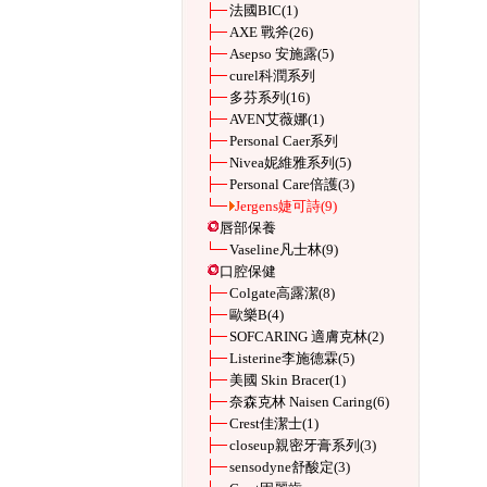
法國BIC
(1)
AXE 戰斧
(26)
Asepso 安施露
(5)
curel科潤系列
多芬系列
(16)
AVEN艾薇娜
(1)
Personal Caer系列
Nivea妮維雅系列
(5)
Personal Care倍護
(3)
Jergens婕可詩
(9)
唇部保養
Vaseline凡士林
(9)
口腔保健
Colgate高露潔
(8)
歐樂B
(4)
SOFCARING 適膚克林
(2)
Listerine李施德霖
(5)
美國 Skin Bracer
(1)
奈森克林 Naisen Caring
(6)
Crest佳潔士
(1)
closeup親密牙膏系列
(3)
sensodyne舒酸定
(3)