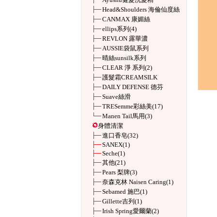
Head&Shoulders 海倫仙度絲
CANMAX 康媚絲
ellips系列
(4)
REVLON 露華濃
AUSSIE袋鼠系列
晴絲sunsilk系列
CLEAR 淨 系列
(2)
護髮霜CREAMSILK
DAILY DEFENSE 德芬
Suave絲滑
TRESemme彩絲美
(17)
Manen Tail馬用
(3)
身體清潔
進口香皂
(32)
SANEX
(1)
Seche
(1)
其他
(21)
Pears 梨牌
(3)
奈森克林 Naisen Caring
(1)
Sebamed 施巴
(1)
Gillette吉列
(1)
Irish Spring愛爾蘭
(2)