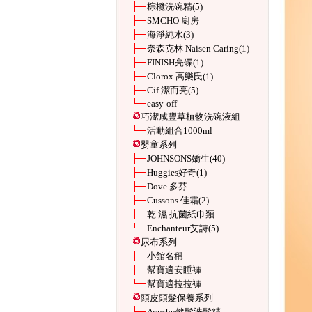
棕欖洗碗精
(5)
SMCHO 廚房
海淨純水
(3)
奈森克林 Naisen Caring
(1)
FINISH亮碟
(1)
Clorox 高樂氏
(1)
Cif 潔而亮
(5)
easy-off
巧潔咸豐草植物洗碗液組
活動組合1000ml
嬰童系列
JOHNSONS嬌生
(40)
Huggies好奇
(1)
Dove 多芬
Cussons 佳霜
(2)
乾.濕.抗菌紙巾類
Enchanteur艾詩
(5)
尿布系列
小館名稱
幫寶適安睡褲
幫寶適拉拉褲
頭皮頭髮保養系列
Ayushu健髮洗髮精