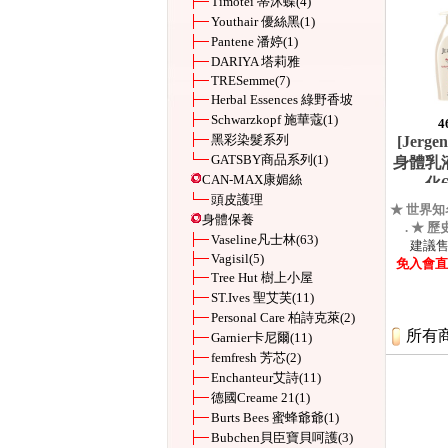
Timotei 蒂沐蝶
(4)
Youthair 優絲黑
(1)
Pantene 潘婷
(1)
DARIYA 塔莉雅
TRESemme
(7)
Herbal Essences 綠野香坡
Schwarzkopf 施華蔻
(1)
4
黑彩染髮系列
[Jerg
GATSBY商品系列
(1)
身體乳
CAN-MAX康媚絲
化6
頭皮護理
★ 世界知
身體保養
. ★ 歷
Vaseline凡士林
(63)
建議售價
Vagisil
(5)
免入會直購
Tree Hut 樹上小屋
ST.Ives 聖艾芙
(11)
Personal Care 柏詩克萊
(2)
所有
Garnier卡尼爾
(11)
femfresh 芳芯
(2)
Enchanteur艾詩
(11)
德國Creame 21
(1)
Burts Bees 蜜蜂爺爺
(1)
Bubchen貝臣寶貝呵護
(3)