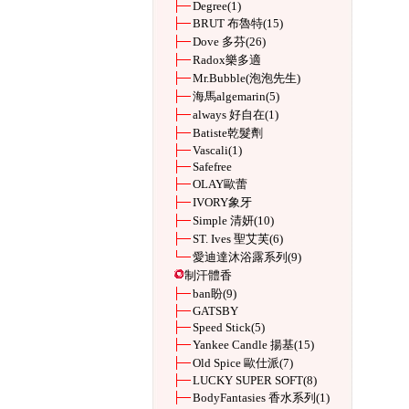
Degree
(1)
BRUT 布魯特
(15)
Dove 多芬
(26)
Radox樂多適
Mr.Bubble(泡泡先生)
海馬algemarin
(5)
always 好自在
(1)
Batiste乾髮劑
Vascali
(1)
Safefree
OLAY歐蕾
IVORY象牙
Simple 清妍
(10)
ST. Ives 聖艾芙
(6)
愛迪達沐浴露系列
(9)
制汗體香
ban盼
(9)
GATSBY
Speed Stick
(5)
Yankee Candle 揚基
(15)
Old Spice 歐仕派
(7)
LUCKY SUPER SOFT
(8)
BodyFantasies 香水系列
(1)