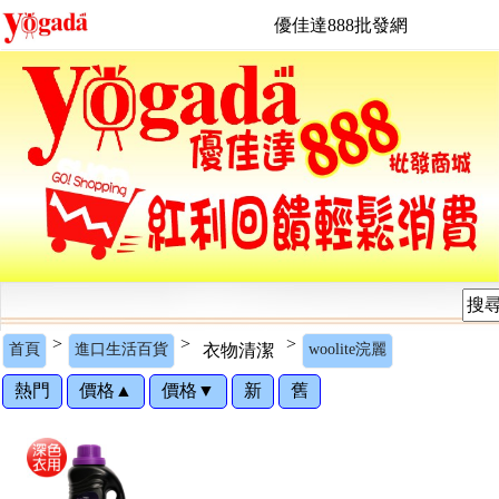
優佳達888批發網
>
>
>
首頁
進口生活百貨
衣物清潔
woolite浣麗
熱門
價格▲
價格▼
新
舊