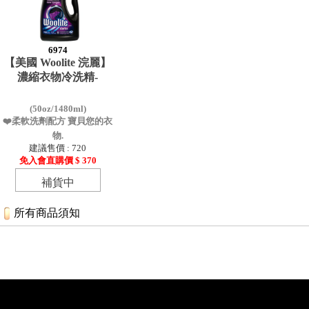
6974
【美國 Woolite 浣麗】
濃縮衣物冷洗精-
(50oz/1480ml)
❤️柔軟洗劑配方 寶貝您的衣
物.
建議售價 : 720
免入會直購價 $ 370
補貨中
所有商品須知