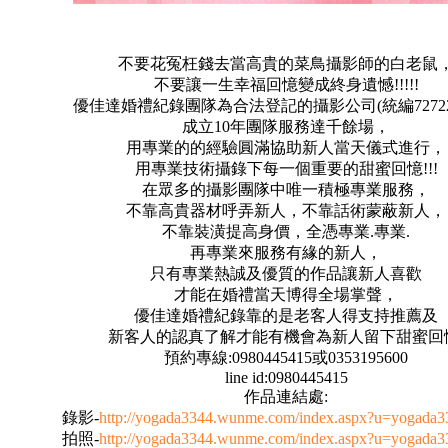
不要花冤枉錢去當高貴的菜鳥攝影師的白老鼠
不要讓一生幸福回憶變成終身遺憾!!!!!
優佳達婚禮紀錄團隊為合法登記的攝影公司(統編727227
成立10年團隊服務達千餘場，
用專業的的經驗圓滿協助新人當天儀式進行，
用專業技術攝錄下每一個重要的甜蜜回憶!!!
在眾多的攝影團隊中唯一積極專業服務，
不靠高貴器材呼弄新人，不靠話術蒙蔽新人，
不靠裝潢提高身價，全憑專業.專業.
再專業來服務有緣的新人，
只有專業熱誠及優質的作品讓新人喜歡
才能在婚禮當天博得全場掌聲，
優佳達婚禮紀錄靠的是老客人得支持推薦及
新客人的認真了解才能有機會為新人留下甜蜜回
預約專線:0980445415或0353195600
line id:0980445415
作品連結處:
錄影-
http://yogada3344.wunme.com/index.aspx?u=yogada
拍照-
http://yogada3344.wunme.com/index.aspx?u=yogada