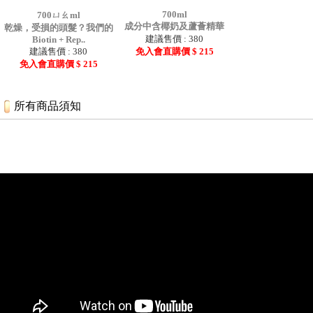
700ml
700ㄩㄠml
成分中含椰奶及蘆薈精華
乾燥，受損的頭髮？我們的
建議售價 : 380
Biotin + Rep..
建議售價 : 380
免入會直購價 $ 215
免入會直購價 $ 215
所有商品須知