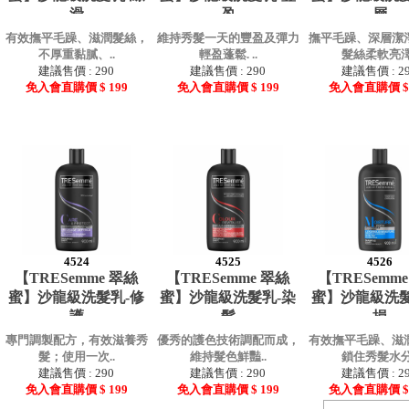
滑
盈
層
有效撫平毛躁、滋潤髮絲，
維持秀髮一天的豐盈及彈力
撫平毛躁、深層潔
不厚重黏膩、..
輕盈蓬鬆. ..
髮絲柔軟亮澤.
建議售價 : 290
建議售價 : 290
建議售價 : 2
免入會直購價 $ 199
免入會直購價 $ 199
免入會直購價 $ 
4524
4525
4526
【TRESemme 翠絲
【TRESemme 翠絲
【TRESemm
蜜】沙龍級洗髮乳-修
蜜】沙龍級洗髮乳-染
蜜】沙龍級洗髮
護
髮
損
專門調製配方，有效滋養秀
優秀的護色技術調配而成，
有效撫平毛躁、滋
髮；使用一次..
維持髮色鮮豔..
鎖住秀髮水分.
建議售價 : 290
建議售價 : 290
建議售價 : 2
免入會直購價 $ 199
免入會直購價 $ 199
免入會直購價 $ 