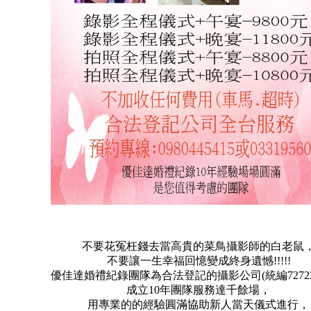
不要花冤枉錢去當高貴的菜鳥攝影師的白老鼠
不要讓一生幸福回憶變成終身遺憾!!!!!
優佳達婚禮紀錄團隊為合法登記的攝影公司(統編727227
成立10年團隊服務達千餘場，
用專業的的經驗圓滿協助新人當天儀式進行，