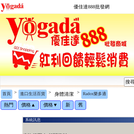
優佳達888批發網
>
>
>
首頁
進口生活百貨
身體清潔
Radox樂多適
熱門
價格▲
價格▼
新
舊
系統訊息