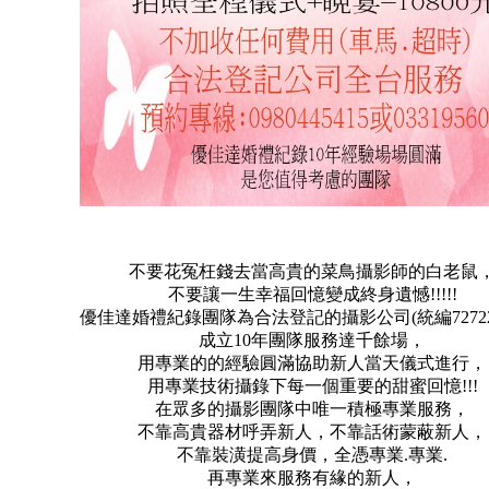
不要花冤枉錢去當高貴的菜鳥攝影師的白老鼠
不要讓一生幸福回憶變成終身遺憾!!!!!
優佳達婚禮紀錄團隊為合法登記的攝影公司(統編727227
成立10年團隊服務達千餘場，
用專業的的經驗圓滿協助新人當天儀式進行，
用專業技術攝錄下每一個重要的甜蜜回憶!!!
在眾多的攝影團隊中唯一積極專業服務，
不靠高貴器材呼弄新人，不靠話術蒙蔽新人，
不靠裝潢提高身價，全憑專業.專業.
再專業來服務有緣的新人，