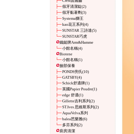
Crest固麗齒
假牙清潔錠
(2)
假牙黏著劑
(3)
Systema獅王
kao花王系列
(4)
SUNSTAR 三詩達
(5)
SUNSTAR巧虎
鐵鎚牌Arm&Hamme
小館名稱
(4)
Biotene
小館名稱
(1)
臉部保養
PONDS旁氏
(10)
GATSBY
(4)
Schick舒適牌
(1)
英國Papier Poudre
(1)
edge 舒適
(1)
Gillette吉利系列
(2)
ST.Ives 思維斯系列
(2)
AquaVelva系列
balea芭樂雅
(6)
多芬系列
(2)
廚房清潔