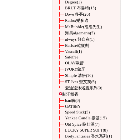
Degree
(1)
BRUT 布魯特
(15)
Dove 多芬
(26)
Radox樂多適
Mr.Bubble(泡泡先生)
海馬algemarin
(5)
always 好自在
(1)
Batiste乾髮劑
Vascali
(1)
Safefree
OLAY歐蕾
IVORY象牙
Simple 清妍
(10)
ST. Ives 聖艾芙
(6)
愛迪達沐浴露系列
(9)
制汗體香
ban盼
(9)
GATSBY
Speed Stick
(5)
Yankee Candle 揚基
(15)
Old Spice 歐仕派
(7)
LUCKY SUPER SOFT
(8)
BodyFantasies 香水系列
(1)