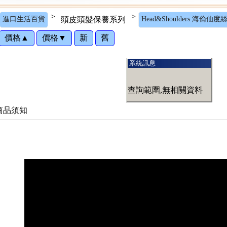
>
>
進口生活百貨
頭皮頭髮保養系列
Head&Shoulders 海倫仙度
價格▲
價格▼
新
舊
系統訊息
查詢範圍,無相關資料
商品須知