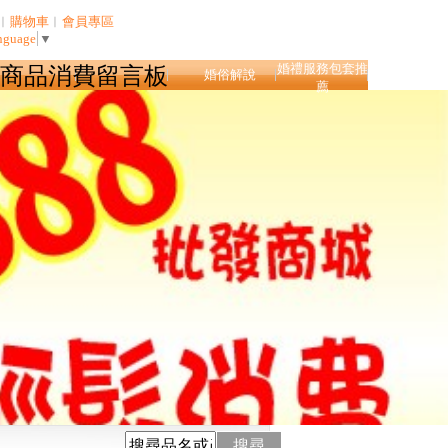
︱
購物車
︱
會員專區
nguage
▼
婚禮服務包套推
商品消費留言板
婚俗解說
薦
搜尋