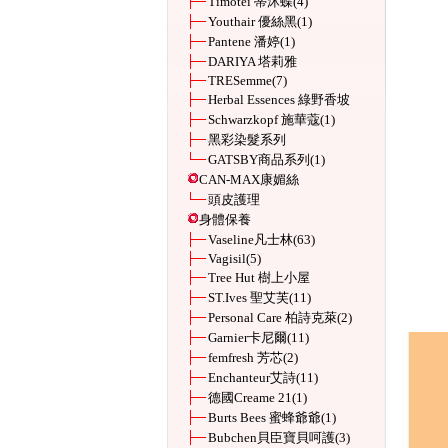
Timotei 蒂沐蝶
(4)
Youthair 優絲黑
(1)
Pantene 潘婷
(1)
DARIYA 塔莉雅
TRESemme
(7)
Herbal Essences 綠野香坡
Schwarzkopf 施華蔻
(1)
黑彩染髮系列
GATSBY商品系列
(1)
CAN-MAX康媚絲
頭皮護理
身體保養
Vaseline凡士林
(63)
Vagisil
(5)
Tree Hut 樹上小屋
ST.Ives 聖艾芙
(11)
Personal Care 柏詩克萊
(2)
Garnier卡尼爾
(11)
femfresh 芳芯
(2)
Enchanteur艾詩
(11)
德國Creame 21
(1)
Burts Bees 蜜蜂爺爺
(1)
Bubchen貝臣寶貝呵護
(3)