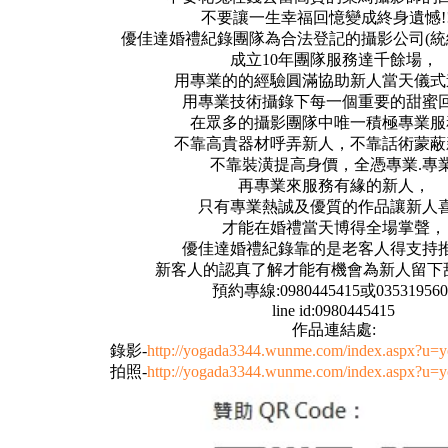
不要讓一生幸福回憶變成終身遺憾!!!
優佳達婚禮紀錄團隊為合法登記的攝影公司(統編72
成立10年團隊服務達千餘場，
用專業的的經驗圓滿協助新人當天儀式
用專業技術攝錄下每一個重要的甜蜜回憶
在眾多的攝影團隊中唯一積極專業服
不靠高貴器材呼弄新人，不靠話術蒙蔽
不靠裝潢提高身價，全憑專業.專業
再專業來服務有緣的新人，
只有專業熱誠及優質的作品讓新人
才能在婚禮當天博得全場掌聲，
優佳達婚禮紀錄靠的是老客人得支持
新客人的認真了解才能有機會為新人留下
預約專線:0980445415或035319560
line id:0980445415
作品連結處:
錄影-
http://yogada3344.wunme.com/index.aspx?u=
拍照-
http://yogada3344.wunme.com/index.aspx?u=