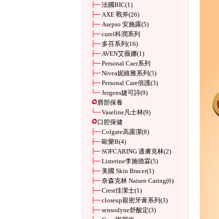
法國BIC
(1)
AXE 戰斧
(26)
Asepso 安施露
(5)
curel科潤系列
多芬系列
(16)
AVEN艾薇娜
(1)
Personal Caer系列
Nivea妮維雅系列
(5)
Personal Care倍護
(3)
Jergens婕可詩
(9)
唇部保養
Vaseline凡士林
(9)
口腔保健
Colgate高露潔
(8)
歐樂B
(4)
SOFCARING 適膚克林
(2)
Listerine李施德霖
(5)
美國 Skin Bracer
(1)
奈森克林 Naisen Caring
(6)
Crest佳潔士
(1)
closeup親密牙膏系列
(3)
sensodyne舒酸定
(3)