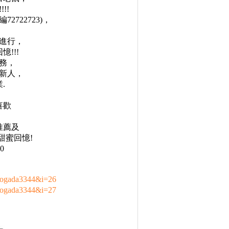
!!
722723)，
進行，
!!!
務，
新人，
.
喜歡
推薦及
甜蜜回憶!
0
yogada3344&i=26
yogada3344&i=27