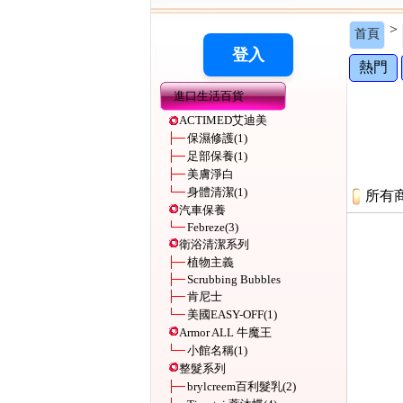
>
首頁
熱門
進口生活百貨
ACTIMED艾迪美
保濕修護
(1)
足部保養
(1)
美膚淨白
身體清潔
(1)
所有
汽車保養
Febreze
(3)
衛浴清潔系列
植物主義
Scrubbing Bubbles
肯尼士
美國EASY-OFF
(1)
Armor ALL 牛魔王
小館名稱
(1)
整髮系列
brylcreem百利髮乳
(2)