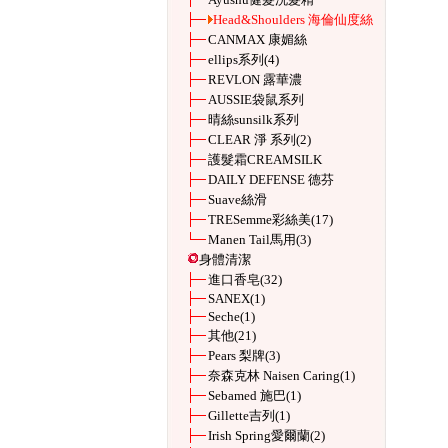
Head&Shoulders 海倫仙度絲
CANMAX 康媚絲
ellips系列
(4)
REVLON 露華濃
AUSSIE袋鼠系列
晴絲sunsilk系列
CLEAR 淨 系列
(2)
護髮霜CREAMSILK
DAILY DEFENSE 德芬
Suave絲滑
TRESemme彩絲美
(17)
Manen Tail馬用
(3)
身體清潔
進口香皂
(32)
SANEX
(1)
Seche
(1)
其他
(21)
Pears 梨牌
(3)
奈森克林 Naisen Caring
(1)
Sebamed 施巴
(1)
Gillette吉列
(1)
Irish Spring愛爾蘭
(2)