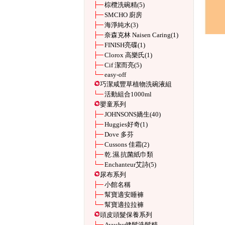
棕欖洗碗精
(5)
SMCHO 廚房
海淨純水
(3)
奈森克林 Naisen Caring
(1)
FINISH亮碟
(1)
Clorox 高樂氏
(1)
Cif 潔而亮
(5)
easy-off
巧潔咸豐草植物洗碗液組
活動組合1000ml
嬰童系列
JOHNSONS嬌生
(40)
Huggies好奇
(1)
Dove 多芬
Cussons 佳霜
(2)
乾.濕.抗菌紙巾類
Enchanteur艾詩
(5)
尿布系列
小館名稱
幫寶適安睡褲
幫寶適拉拉褲
頭皮頭髮保養系列
Ayushu健髮洗髮精